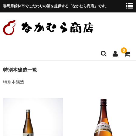
群馬県館林市でこだわりの酒を提供する「なかむら商店」です。
0
ホーム
特別本醸造一覧
特別本醸造
お知らせ
商品一覧
お勧め商品
日本酒
焼酎