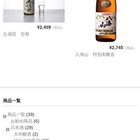
ワイン
酒に合う食材
¥2,409
（税込）
久保田 百寿
ご利用案内
¥2,745
（税込）
日本酒の種類
八海山 特別本醸造
店舗案内
お問合せ
商品一覧
商品一覧
(39)
お勧め商品
(6)
日本酒
(29)
大吟醸酒
(2)